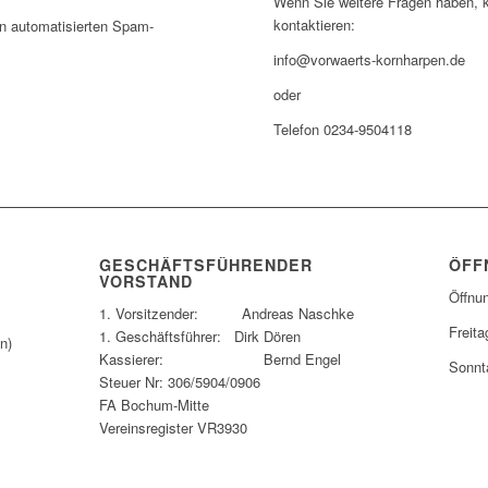
Wenn Sie weitere Fragen haben, 
kontaktieren:
 automatisierten Spam-
info@vorwaerts-kornharpen.de
oder
Telefon 0234-9504118
GESCHÄFTSFÜHRENDER
ÖFF
VORSTAND
Öffnu
1. Vorsitzender: Andreas Naschke
Freita
1. Geschäftsführer: Dirk Dören
n)
Kassierer: Bernd Engel
Sonnt
Steuer Nr: 306/5904/0906
FA Bochum-Mitte
Vereinsregister VR3930