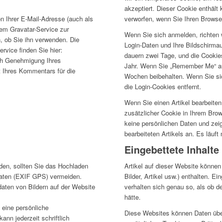
akzeptiert.
Dieser Cookie enthält 
verworfen, wenn Sie Ihren Browse
n Ihrer E-Mail-Adresse (auch als
dem Gravatar-Service zur
Wenn Sie sich anmelden, richten 
, ob Sie ihn verwenden. Die
Login-Daten und Ihre Bildschirma
ervice finden Sie hier:
dauern zwei Tage, und die Cookie
h Genehmigung Ihres
Jahr.
Wenn Sie „Remember Me“ aus
t Ihres Kommentars für die
Wochen beibehalten.
Wenn Sie si
die Login-Cookies entfernt.
Wenn Sie einen Artikel bearbeiten 
zusätzlicher Cookie in Ihrem Bro
keine persönlichen Daten und zeig
bearbeiteten Artikels an.
Es läuft
Eingebettete Inhalt
den, sollten Sie das Hochladen
Artikel auf dieser Website können 
tdaten (EXIF GPS) vermeiden.
Bilder, Artikel usw.) enthalten.
Ein
aten von Bildern auf der Website
verhalten sich genau so, als ob 
hätte.
 eine persönliche
Diese Websites können Daten üb
ann jederzeit schriftlich