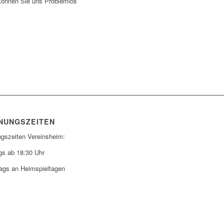
können Sie uns Problemlos
NUNGSZEITEN
ngszeiten Vereinsheim:
gs ab 18:30 Uhr
ags an Heimspieltagen