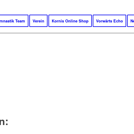
mnastik Team
Verein
Kornis Online Shop
Vorwärts Echo
N
NSCHAFT VOLLEYBALL
n: