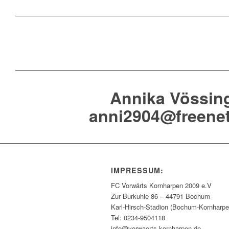
Annika Vössin
anni2904@freenet
IMPRESSUM:
FC Vorwärts Kornharpen 2009 e.V
Zur Burkuhle 86 – 44791 Bochum
Karl-Hirsch-Stadion (Bochum-Kornharpe
Tel: 0234-9504118
info@vorwaerts-kornharpen.de