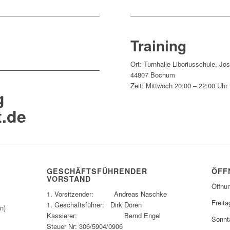
Training
Ort:
Turnhalle Liboriusschule, Jo
44807 Bochum
Zeit:
Mittwoch 20:00 – 22:00 Uhr
g
.de
GESCHÄFTSFÜHRENDER
ÖFF
VORSTAND
Öffnu
1. Vorsitzender: Andreas Naschke
Freita
1. Geschäftsführer: Dirk Dören
n)
Kassierer: Bernd Engel
Sonnt
Steuer Nr: 306/5904/0906