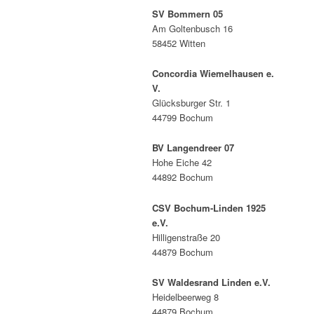
SV Bommern 05
Am Goltenbusch 16
58452 Witten
Concordia Wiemelhausen e.
V.
Glücksburger Str. 1
44799 Bochum
BV Langendreer 07
Hohe Eiche 42
44892 Bochum
CSV Bochum-Linden 1925
e.V.
Hilligenstraße 20
44879 Bochum
SV Waldesrand Linden e.V.
Heidelbeerweg 8
44879 Bochum