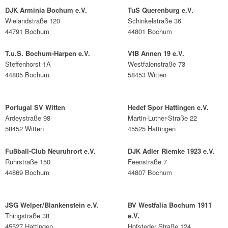
DJK Arminia Bochum e.V.
TuS Querenburg e.V.
Wielandstraße 120
Schinkelstraße 36
44791 Bochum
44801 Bochum
T.u.S. Bochum-Harpen e.V.
VfB Annen 19 e.V.
Steffenhorst 1A
Westfalenstraße 73
44805 Bochum
58453 Witten
Portugal SV Witten
Hedef Spor Hattingen e.V.
Ardeystraße 98
Martin-Luther-Straße 22
58452 Witten
45525 Hattingen
Fußball-Club Neuruhrort e.V.
DJK Adler Riemke 1923 e.V.
Ruhrstraße 150
Feenstraße 7
44869 Bochum
44807 Bochum
JSG Welper/Blankenstein e.V.
BV Westfalia Bochum 1911
Thingstraße 38
e.V.
45527 Hattingen
Hofsteder Straße 124