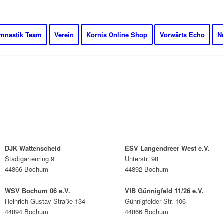
mnastik Team
Verein
Kornis Online Shop
Vorwärts Echo
N
DJK Wattenscheid
ESV Langendreer West e.V.
Stadtgartenring 9
Unterstr. 98
44866 Bochum
44892 Bochum
WSV Bochum 06 e.V.
VfB Günnigfeld 11/26 e.V.
Heinrich-Gustav-Straße 134
Günnigfelder Str. 106
44894 Bochum
44866 Bochum