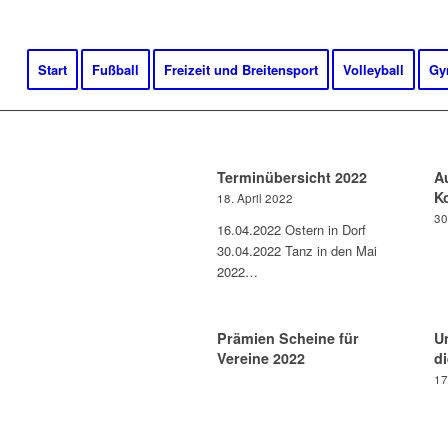
Start
Fußball
Freizeit und Breitensport
Volleyball
Gy
Terminübersicht 2022
A
Ko
18. April 2022
30
16.04.2022 Ostern in Dorf
30.04.2022 Tanz in den Mai
2022…
Prämien Scheine für
U
Vereine 2022
d
17