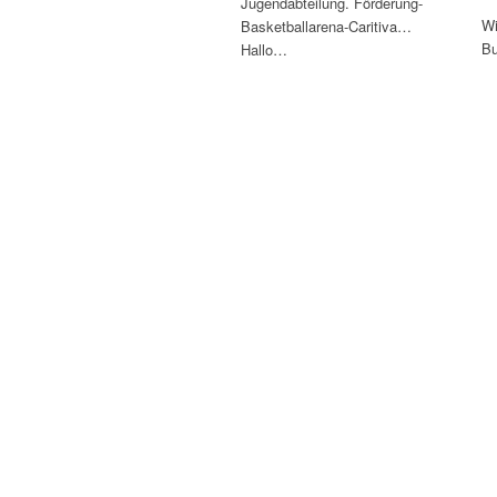
Jugendabteilung. Förderung-
Wi
Basketballarena-Caritiva…
Bu
Hallo…