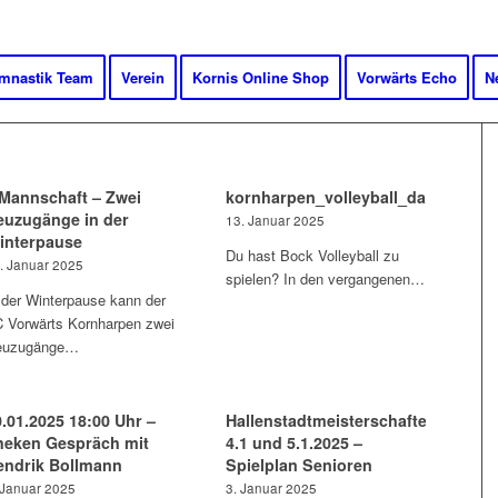
mnastik Team
Verein
Kornis Online Shop
Vorwärts Echo
N
.Mannschaft – Zwei
kornharpen_volleyball_damen_2
euzugänge in der
13. Januar 2025
interpause
Du hast Bock Volleyball zu
. Januar 2025
spielen? In den vergangenen…
 der Winterpause kann der
 Vorwärts Kornharpen zwei
euzugänge…
0.01.2025 18:00 Uhr –
Hallenstadtmeisterschaften
heken Gespräch mit
4.1 und 5.1.2025 –
endrik Bollmann
Spielplan Senioren
 Januar 2025
3. Januar 2025