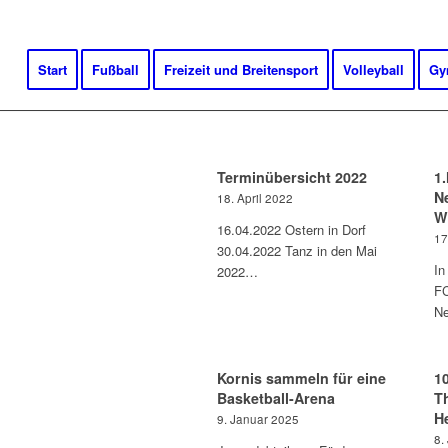
Start
Fußball
Freizeit und Breitensport
Volleyball
Gy
Terminübersicht 2022
1
N
18. April 2022
W
16.04.2022 Ostern in Dorf
17
30.04.2022 Tanz in den Mai
In
2022…
FC
N
Kornis sammeln für eine
1
Basketball-Arena
T
H
9. Januar 2025
8.