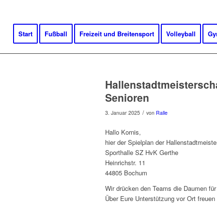
Start
Fußball
Freizeit und Breitensport
Volleyball
Gy
Hallenstadtmeisterscha
Senioren
/
3. Januar 2025
von
Ralle
Hallo Kornis,
hier der Spielplan der Hallenstadtmeis
Sporthalle SZ HvK Gerthe
Heinrichstr. 11
44805 Bochum
Wir drücken den Teams die Daumen für e
Über Eure Unterstützung vor Ort freuen