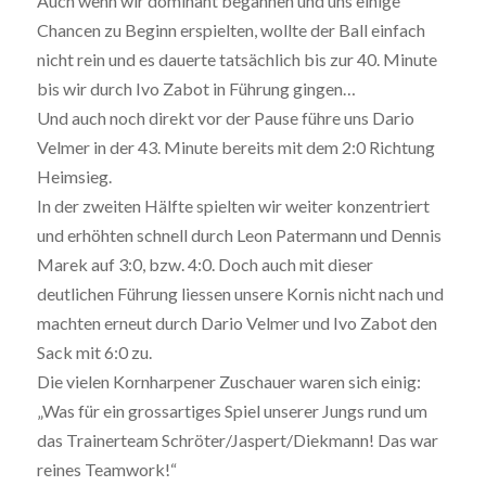
Auch wenn wir dominant begannen und uns einige
Chancen zu Beginn erspielten, wollte der Ball einfach
nicht rein und es dauerte tatsächlich bis zur 40. Minute
bis wir durch Ivo Zabot in Führung gingen…
Und auch noch direkt vor der Pause führe uns Dario
Velmer in der 43. Minute bereits mit dem 2:0 Richtung
Heimsieg.
In der zweiten Hälfte spielten wir weiter konzentriert
und erhöhten schnell durch Leon Patermann und Dennis
Marek auf 3:0, bzw. 4:0. Doch auch mit dieser
deutlichen Führung liessen unsere Kornis nicht nach und
machten erneut durch Dario Velmer und Ivo Zabot den
Sack mit 6:0 zu.
Die vielen Kornharpener Zuschauer waren sich einig:
„Was für ein grossartiges Spiel unserer Jungs rund um
das Trainerteam Schröter/Jaspert/Diekmann! Das war
reines Teamwork!“