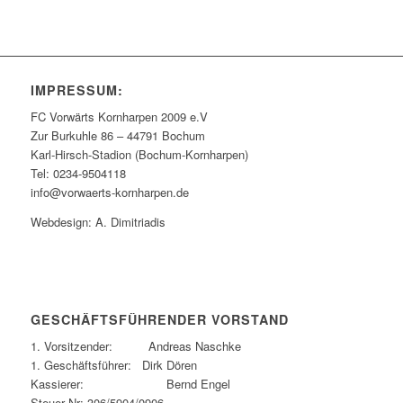
IMPRESSUM:
FC Vorwärts Kornharpen 2009 e.V
Zur Burkuhle 86 – 44791 Bochum
Karl-Hirsch-Stadion (Bochum-Kornharpen)
Tel: 0234-9504118
info@vorwaerts-kornharpen.de
Webdesign: A. Dimitriadis
GESCHÄFTSFÜHRENDER VORSTAND
1. Vorsitzender: Andreas Naschke
1. Geschäftsführer: Dirk Dören
Kassierer: Bernd Engel
Steuer Nr: 306/5904/0906