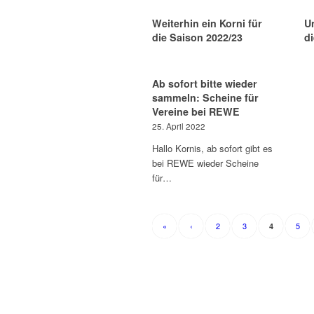
Weiterhin ein Korni für
U
die Saison 2022/23
d
Ab sofort bitte wieder
sammeln: Scheine für
Vereine bei REWE
25. April 2022
Hallo Kornis, ab sofort gibt es
bei REWE wieder Scheine
für…
«
‹
2
3
5
4