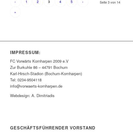
‹
1
2
4
5
›
3
Seite 3 von 14
»
IMPRESSUM:
FC Vorwärts Kornharpen 2009 e.V
Zur Burkuhle 86 – 44791 Bochum
Karl-Hirsch-Stadion (Bochum-Kornharpen)
Tel: 0234-9504118
info@vorwaerts-kornharpen.de
Webdesign: A. Dimitriadis
GESCHÄFTSFÜHRENDER VORSTAND