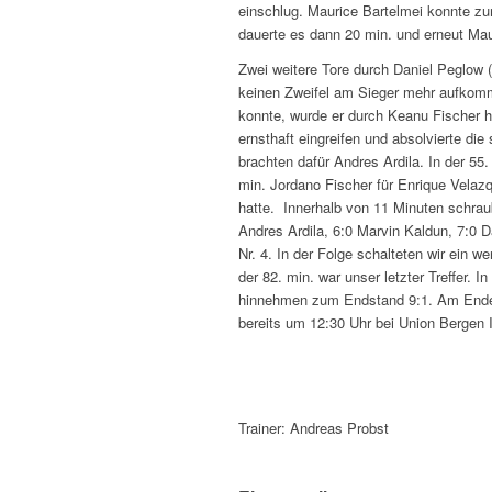
einschlug. Maurice Bartelmei konnte zum
dauerte es dann 20 min. und erneut Maur
Zwei weitere Tore durch Daniel Peglow (
keinen Zweifel am Sieger mehr aufkomm
konnte, wurde er durch Keanu Fischer h
ernsthaft eingreifen und absolvierte die
brachten dafür Andres Ardila. In der 55
min. Jordano Fischer für Enrique Velaz
hatte. Innerhalb von 11 Minuten schrau
Andres Ardila, 6:0 Marvin Kaldun, 7:0 
Nr. 4. In der Folge schalteten wir ein w
der 82. min. war unser letzter Treffer. 
hinnehmen zum Endstand 9:1. Am Ende 
bereits um 12:30 Uhr bei Union Bergen 
Trainer: Andreas Probst