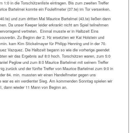
 1:0 in die Torschützenliste eintragen. Bis zum zweiten Treffer
ice Bartelmei konnte ein Foulelfmeter (37.te) im Tor versenken.
40.te) und zum dritten Mal Maurice Bartelmei (43.te) ließen dann
en. Da unser Keeper leider erkrankt nicht am Spiel teilnehmen
ervorragend vertreten. Einmal musste er in Halbzeit Eins
 souverän. Zu Beginn der 2. Hz ersetzten wir Kai Holstein und
. min. kam Kim Stickelmayer für Philipp Henning und in der 70.
quez Vazquez. Die Halbzeit begann so wie die vorherige geendet
bten wir das Ergebnis auf 8:0 hoch. Torschützen waren, zum 5:0
Daniel Peglow und zum 8:0 Maurice Bartelmei mit seinem Treffer
enig zurück und der fünfte Treffer von Maurice Bartelmei zum 9:0 in
In der 84. min. mussten wir einen Handelfmeter gegen uns
war es ein verdienter Sieg. Am kommenden Sonntag spielen wir
II, dann wieder 11 Mann von Beginn an.