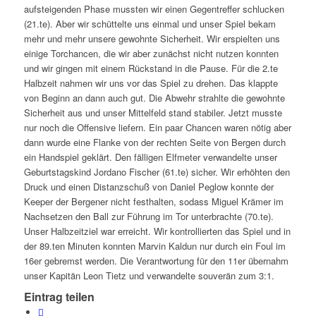
aufsteigenden Phase mussten wir einen Gegentreffer schlucken
(21.te). Aber wir schüttelte uns einmal und unser Spiel bekam
mehr und mehr unsere gewohnte Sicherheit. Wir erspielten uns
einige Torchancen, die wir aber zunächst nicht nutzen konnten
und wir gingen mit einem Rückstand in die Pause. Für die 2.te
Halbzeit nahmen wir uns vor das Spiel zu drehen. Das klappte
von Beginn an dann auch gut. Die Abwehr strahlte die gewohnte
Sicherheit aus und unser Mittelfeld stand stabiler. Jetzt musste
nur noch die Offensive liefern. Ein paar Chancen waren nötig aber
dann wurde eine Flanke von der rechten Seite von Bergen durch
ein Handspiel geklärt. Den fälligen Elfmeter verwandelte unser
Geburtstagskind Jordano Fischer (61.te) sicher. Wir erhöhten den
Druck und einen Distanzschuß von Daniel Peglow konnte der
Keeper der Bergener nicht festhalten, sodass Miguel Krämer im
Nachsetzen den Ball zur Führung im Tor unterbrachte (70.te).
Unser Halbzeitziel war erreicht. Wir kontrollierten das Spiel und in
der 89.ten Minuten konnten Marvin Kaldun nur durch ein Foul im
16er gebremst werden. Die Verantwortung für den 11er übernahm
unser Kapitän Leon Tietz und verwandelte souverän zum 3:1.
Eintrag teilen