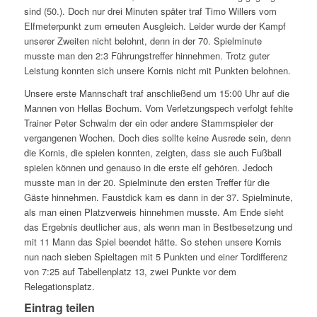
sind (50.). Doch nur drei Minuten später traf Timo Willers vom
Elfmeterpunkt zum erneuten Ausgleich. Leider wurde der Kampf
unserer Zweiten nicht belohnt, denn in der 70. Spielminute
musste man den 2:3 Führungstreffer hinnehmen. Trotz guter
Leistung konnten sich unsere Kornis nicht mit Punkten belohnen.
Unsere erste Mannschaft traf anschließend um 15:00 Uhr auf die
Mannen von Hellas Bochum. Vom Verletzungspech verfolgt fehlte
Trainer Peter Schwalm der ein oder andere Stammspieler der
vergangenen Wochen. Doch dies sollte keine Ausrede sein, denn
die Kornis, die spielen konnten, zeigten, dass sie auch Fußball
spielen können und genauso in die erste elf gehören. Jedoch
musste man in der 20. Spielminute den ersten Treffer für die
Gäste hinnehmen. Faustdick kam es dann in der 37. Spielminute,
als man einen Platzverweis hinnehmen musste. Am Ende sieht
das Ergebnis deutlicher aus, als wenn man in Bestbesetzung und
mit 11 Mann das Spiel beendet hätte. So stehen unsere Kornis
nun nach sieben Spieltagen mit 5 Punkten und einer Tordifferenz
von 7:25 auf Tabellenplatz 13, zwei Punkte vor dem
Relegationsplatz.
Eintrag teilen