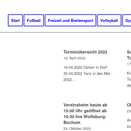
Start
Fußball
Freizeit und Breitensport
Volleyball
Gy
Terminübersicht 2022
S
T
18. April 2022
17
16.04.2022 Ostern in Dorf
Ko
30.04.2022 Tanz in den Mai
To
2022…
d
Vereinsheim heute ab
O
15:00 Uhr geöffnet ab
23
15:30 live Wolfsburg-
Am
Bochum
st
29. Oktober 2022