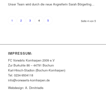
Unser Team wird durch die neue Angreiferin Sarah Börgerling…
1
2
3
5
4
Seite 4 von 5
IMPRESSUM:
FC Vorwärts Kornharpen 2009 e.V
Zur Burkuhle 86 – 44791 Bochum
Karl-Hirsch-Stadion (Bochum-Kornharpen)
Tel: 0234-9504118
info@vorwaerts-kornharpen.de
Webdesign: A. Dimitriadis