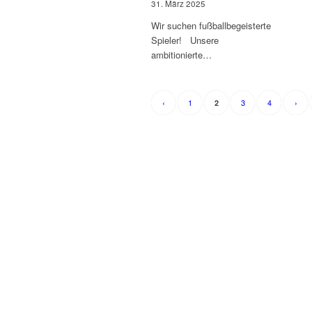
31. März 2025
Wir suchen fußballbegeisterte
Spieler! Unsere
ambitionierte…
‹
1
3
4
›
2