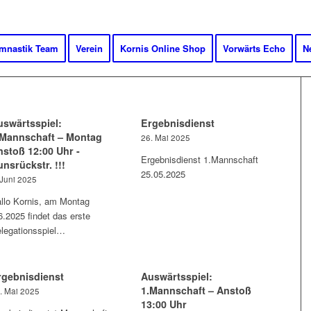
mnastik Team
Verein
Kornis Online Shop
Vorwärts Echo
N
uswärtsspiel:
Ergebnisdienst
.Mannschaft – Montag
26. Mai 2025
nstoß 12:00 Uhr -
Ergebnisdienst 1.Mannschaft
nsrückstr. !!!
25.05.2025
 Juni 2025
llo Kornis, am Montag
6.2025 findet das erste
legationsspiel…
rgebnisdienst
Auswärtsspiel:
1.Mannschaft – Anstoß
. Mai 2025
13:00 Uhr