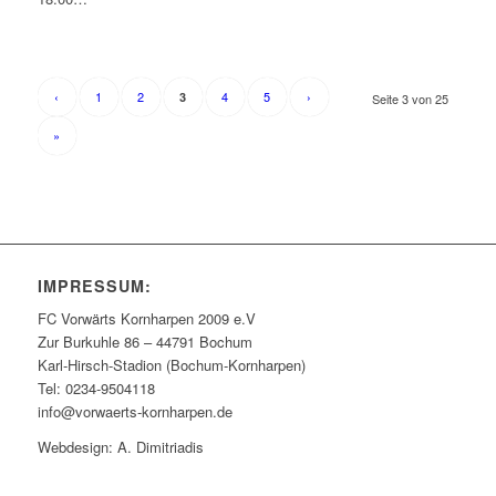
‹
1
2
4
5
›
3
Seite 3 von 25
»
IMPRESSUM:
FC Vorwärts Kornharpen 2009 e.V
Zur Burkuhle 86 – 44791 Bochum
Karl-Hirsch-Stadion (Bochum-Kornharpen)
Tel: 0234-9504118
info@vorwaerts-kornharpen.de
Webdesign: A. Dimitriadis