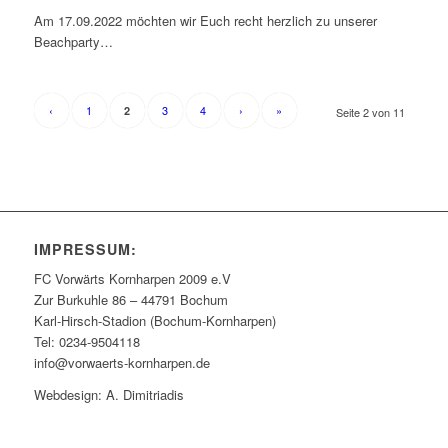
Am 17.09.2022 möchten wir Euch recht herzlich zu unserer
Beachparty…
‹
1
3
4
›
»
2
Seite 2 von 11
IMPRESSUM:
FC Vorwärts Kornharpen 2009 e.V
Zur Burkuhle 86 – 44791 Bochum
Karl-Hirsch-Stadion (Bochum-Kornharpen)
Tel: 0234-9504118
info@vorwaerts-kornharpen.de
Webdesign: A. Dimitriadis